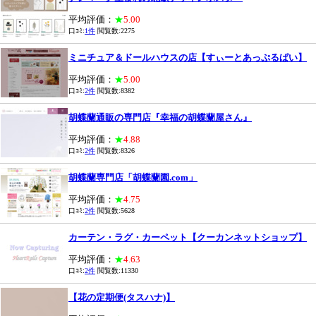
平均評価：
★
5.00
口ｺﾐ:
1件
閲覧数:2275
ミニチュア＆ドールハウスの店【すぃーとあっぷるぱい】
平均評価：
★
5.00
口ｺﾐ:
2件
閲覧数:8382
胡蝶蘭通販の専門店『幸福の胡蝶蘭屋さん』
平均評価：
★
4.88
口ｺﾐ:
2件
閲覧数:8326
胡蝶蘭専門店「胡蝶蘭園.com」
平均評価：
★
4.75
口ｺﾐ:
2件
閲覧数:5628
カーテン・ラグ・カーペット【クーカンネットショップ】
平均評価：
★
4.63
口ｺﾐ:
2件
閲覧数:11330
【花の定期便(タスハナ)】