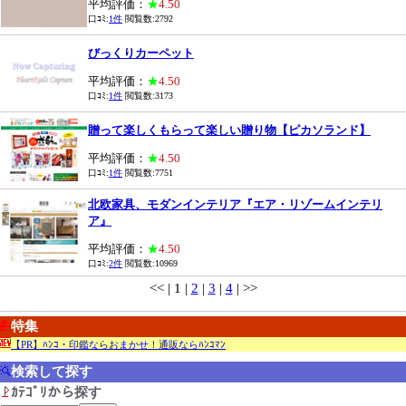
平均評価：
★
4.50
口ｺﾐ:
1件
閲覧数:2792
びっくりカーペット
平均評価：
★
4.50
口ｺﾐ:
1件
閲覧数:3173
贈って楽しくもらって楽しい贈り物【ピカソランド】
平均評価：
★
4.50
口ｺﾐ:
1件
閲覧数:7751
北欧家具、モダンインテリア『エア・リゾームインテリ
ア』
平均評価：
★
4.50
口ｺﾐ:
2件
閲覧数:10969
<< | 1 |
2
|
3
|
4
| >>
特集
【PR】ﾊﾝｺ・印鑑ならおまかせ！通販ならﾊﾝｺﾏﾝ
検索して探す
ｶﾃｺﾞﾘから探す