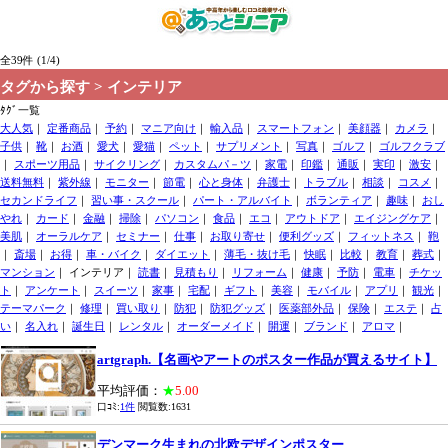
全39件 (1/4)
タグから探す > インテリア
ﾀｸﾞ一覧
大人気
｜
定番商品
｜
予約
｜
マニア向け
｜
輸入品
｜
スマートフォン
｜
美顔器
｜
カメラ
｜
子供
｜
靴
｜
お酒
｜
愛犬
｜
愛猫
｜
ペット
｜
サプリメント
｜
写真
｜
ゴルフ
｜
ゴルフクラブ
｜
スポーツ用品
｜
サイクリング
｜
カスタムパ－ツ
｜
家電
｜
印鑑
｜
通販
｜
実印
｜
激安
｜
送料無料
｜
紫外線
｜
モニター
｜
節電
｜
心と身体
｜
弁護士
｜
トラブル
｜
相談
｜
コスメ
｜
セカンドライフ
｜
習い事・スクール
｜
パート・アルバイト
｜
ボランティア
｜
趣味
｜
おし
やれ
｜
カード
｜
金融
｜
掃除
｜
パソコン
｜
食品
｜
エコ
｜
アウトドア
｜
エイジングケア
｜
美肌
｜
オーラルケア
｜
セミナー
｜
仕事
｜
お取り寄せ
｜
便利グッズ
｜
フィットネス
｜
鞄
｜
斎場
｜
お得
｜
車・バイク
｜
ダイエット
｜
薄毛・抜け毛
｜
快眠
｜
比較
｜
教育
｜
葬式
｜
マンション
｜ インテリア｜
読書
｜
見積もり
｜
リフォーム
｜
健康
｜
予防
｜
電車
｜
チケッ
ト
｜
アンケート
｜
スイーツ
｜
家事
｜
宅配
｜
ギフト
｜
美容
｜
モバイル
｜
アプリ
｜
観光
｜
テーマパーク
｜
修理
｜
買い取り
｜
防犯
｜
防犯グッズ
｜
医薬部外品
｜
保険
｜
エステ
｜
占
い
｜
名入れ
｜
誕生日
｜
レンタル
｜
オーダーメイド
｜
開運
｜
ブランド
｜
アロマ
｜
artgraph.【名画やアートのポスター作品が買えるサイト】
平均評価：
★
5.00
口ｺﾐ:
1件
閲覧数:1631
デンマーク生まれの北欧デザインポスター