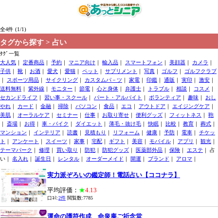
全4件 (1/1)
タグから探す > 占い
ﾀｸﾞ一覧
大人気
｜
定番商品
｜
予約
｜
マニア向け
｜
輸入品
｜
スマートフォン
｜
美顔器
｜
カメラ
｜
子供
｜
靴
｜
お酒
｜
愛犬
｜
愛猫
｜
ペット
｜
サプリメント
｜
写真
｜
ゴルフ
｜
ゴルフクラブ
｜
スポーツ用品
｜
サイクリング
｜
カスタムパ－ツ
｜
家電
｜
印鑑
｜
通販
｜
実印
｜
激安
｜
送料無料
｜
紫外線
｜
モニター
｜
節電
｜
心と身体
｜
弁護士
｜
トラブル
｜
相談
｜
コスメ
｜
セカンドライフ
｜
習い事・スクール
｜
パート・アルバイト
｜
ボランティア
｜
趣味
｜
おし
やれ
｜
カード
｜
金融
｜
掃除
｜
パソコン
｜
食品
｜
エコ
｜
アウトドア
｜
エイジングケア
｜
美肌
｜
オーラルケア
｜
セミナー
｜
仕事
｜
お取り寄せ
｜
便利グッズ
｜
フィットネス
｜
鞄
｜
斎場
｜
お得
｜
車・バイク
｜
ダイエット
｜
薄毛・抜け毛
｜
快眠
｜
比較
｜
教育
｜
葬式
｜
マンション
｜
インテリア
｜
読書
｜
見積もり
｜
リフォーム
｜
健康
｜
予防
｜
電車
｜
チケッ
ト
｜
アンケート
｜
スイーツ
｜
家事
｜
宅配
｜
ギフト
｜
美容
｜
モバイル
｜
アプリ
｜
観光
｜
テーマパーク
｜
修理
｜
買い取り
｜
防犯
｜
防犯グッズ
｜
医薬部外品
｜
保険
｜
エステ
｜ 占
い｜
名入れ
｜
誕生日
｜
レンタル
｜
オーダーメイド
｜
開運
｜
ブランド
｜
アロマ
｜
実力派ぞろいの鑑定師！電話占い【ココナラ】
平均評価：
★
4.13
口ｺﾐ:
2件
閲覧数:7785
運命の護符作成 命泉庵ご祈念堂