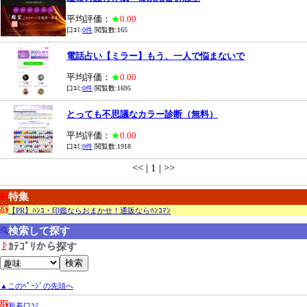
平均評価：
★
0.00
口ｺﾐ:
0件
閲覧数:165
電話占い【ミラー】もう、一人で悩まないで
平均評価：
★
0.00
口ｺﾐ:
0件
閲覧数:1695
とっても不思議なカラー診断（無料）
平均評価：
★
0.00
口ｺﾐ:
0件
閲覧数:1918
<< | 1 | >>
特集
【PR】ﾊﾝｺ・印鑑ならおまかせ！通販ならﾊﾝｺﾏﾝ
検索して探す
ｶﾃｺﾞﾘから探す
▲このﾍﾟｰｼﾞの先頭へ
新着口ｺﾐ