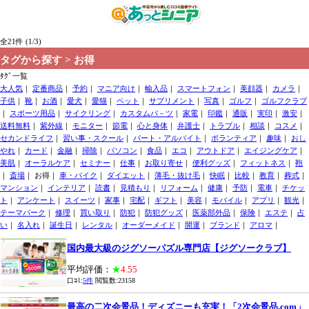
全21件 (1/3)
タグから探す > お得
ﾀｸﾞ一覧
大人気
｜
定番商品
｜
予約
｜
マニア向け
｜
輸入品
｜
スマートフォン
｜
美顔器
｜
カメラ
｜
子供
｜
靴
｜
お酒
｜
愛犬
｜
愛猫
｜
ペット
｜
サプリメント
｜
写真
｜
ゴルフ
｜
ゴルフクラブ
｜
スポーツ用品
｜
サイクリング
｜
カスタムパ－ツ
｜
家電
｜
印鑑
｜
通販
｜
実印
｜
激安
｜
送料無料
｜
紫外線
｜
モニター
｜
節電
｜
心と身体
｜
弁護士
｜
トラブル
｜
相談
｜
コスメ
｜
セカンドライフ
｜
習い事・スクール
｜
パート・アルバイト
｜
ボランティア
｜
趣味
｜
おし
やれ
｜
カード
｜
金融
｜
掃除
｜
パソコン
｜
食品
｜
エコ
｜
アウトドア
｜
エイジングケア
｜
美肌
｜
オーラルケア
｜
セミナー
｜
仕事
｜
お取り寄せ
｜
便利グッズ
｜
フィットネス
｜
鞄
｜
斎場
｜ お得｜
車・バイク
｜
ダイエット
｜
薄毛・抜け毛
｜
快眠
｜
比較
｜
教育
｜
葬式
｜
マンション
｜
インテリア
｜
読書
｜
見積もり
｜
リフォーム
｜
健康
｜
予防
｜
電車
｜
チケッ
ト
｜
アンケート
｜
スイーツ
｜
家事
｜
宅配
｜
ギフト
｜
美容
｜
モバイル
｜
アプリ
｜
観光
｜
テーマパーク
｜
修理
｜
買い取り
｜
防犯
｜
防犯グッズ
｜
医薬部外品
｜
保険
｜
エステ
｜
占
い
｜
名入れ
｜
誕生日
｜
レンタル
｜
オーダーメイド
｜
開運
｜
ブランド
｜
アロマ
｜
国内最大級のジグソーパズル専門店【ジグソークラブ】
平均評価：
★
4.55
口ｺﾐ:
5件
閲覧数:23158
最高の二次会景品！ディズニーも充実！「2次会景品.com」