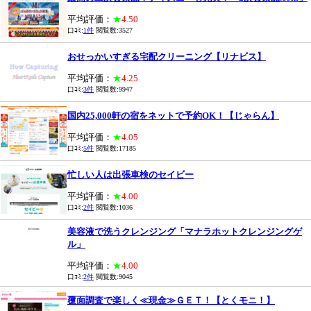
平均評価：
★
4.50
口ｺﾐ:
1件
閲覧数:3527
おせっかいすぎる宅配クリーニング【リナビス】
平均評価：
★
4.25
口ｺﾐ:
3件
閲覧数:9947
国内25,000軒の宿をネットで予約OK！【じゃらん】
平均評価：
★
4.05
口ｺﾐ:
5件
閲覧数:17185
忙しい人は出張車検のセイビー
平均評価：
★
4.00
口ｺﾐ:
2件
閲覧数:1036
美容液で洗うクレンジング「マナラホットクレンジングゲ
ル」
平均評価：
★
4.00
口ｺﾐ:
2件
閲覧数:9045
覆面調査で楽しく≪現金≫ＧＥＴ！【とくモニ！】