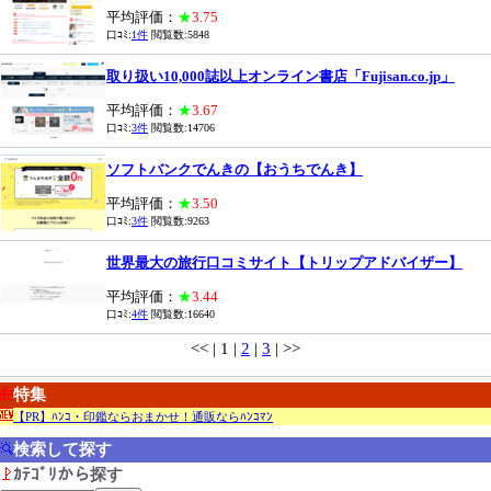
平均評価：
★
3.75
口ｺﾐ:
1件
閲覧数:5848
取り扱い10,000誌以上オンライン書店「Fujisan.co.jp」
平均評価：
★
3.67
口ｺﾐ:
3件
閲覧数:14706
ソフトバンクでんきの【おうちでんき】
平均評価：
★
3.50
口ｺﾐ:
3件
閲覧数:9263
世界最大の旅行口コミサイト【トリップアドバイザー】
平均評価：
★
3.44
口ｺﾐ:
4件
閲覧数:16640
<< | 1 |
2
|
3
| >>
特集
【PR】ﾊﾝｺ・印鑑ならおまかせ！通販ならﾊﾝｺﾏﾝ
検索して探す
ｶﾃｺﾞﾘから探す