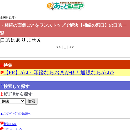
全0件 (1/1)
・相続の面倒ごとをワンストップで解決【相続の窓口】の口ｺﾐ一
覧
口ｺﾐはありません
<< | 1 | >>
特集
【PR】ﾊﾝｺ・印鑑ならおまかせ！通販ならﾊﾝｺﾏﾝ
検索して探す
ｶﾃｺﾞﾘから探す
▲このﾍﾟｰｼﾞの先頭へ
新着口ｺﾐ
ﾄｯﾌﾟﾍﾟｰｼﾞへ