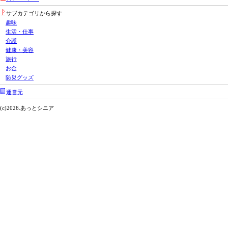
サブカテゴリから探す
趣味
生活・仕事
介護
健康・美容
旅行
お金
防災グッズ
運営元
(c)2026.あっとシニア